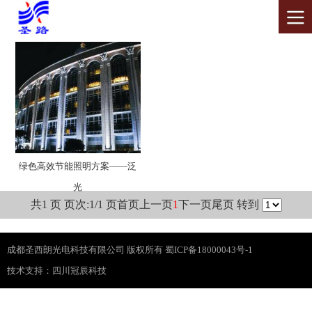
绿色高效节能照明方案——泛
光
共1 页 页次:1/1 页
首页
上一页
1
下一页
尾页
转到
成都圣西朗光电科技有限公司 版权所有 蜀ICP备18000043号-1
技术支持：
四川冠辰科技