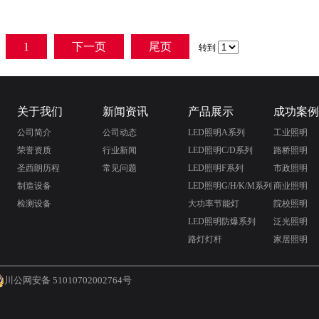
1
下一页
尾页
转到
关于我们
新闻资讯
产品展示
成功案例
公司简介
公司动态
LED照明A系列
工业照明
荣誉资质
行业新闻
LED照明C/D系列
路桥照明
圣西朗历程
常见问题
LED照明F系列
市政照明
制造设备
LED照明G/H/K/M系列
商业照明
检测设备
大功率节能灯
院校照明
LED照明防爆系列
泛光照明
路灯灯杆
家居照明
川公网安备 51010702002764号
巡逻车厂家
成都展览制