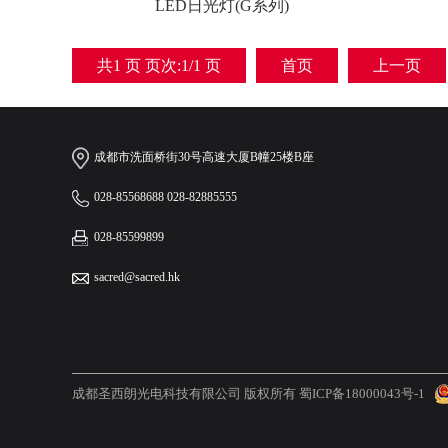
LED日光灯(G系列)
共1 页 页次:1/1 页
首页
上一页
成都市洗面桥街30号高速大厦B幢25楼B座
028-85568688 028-82885555
028-85599899
sacred@sacred.hk
成都圣西朗光电科技有限公司 版权所有
蜀ICP备18000043号-1
网站建设
进口安全阀
艺术山蓝山咖啡
上海车牌识别
成都西服定制
电动
作工厂
成都职业装定做
成都校服订做
轮毂修复
成都服装厂